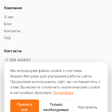
Компания
О нас
Блог
Контакты
FAQ
Контакты
+7 909 4414147
order@soksaitov.ru
Мы используем файлы cookie и счётчики
Telegram: @SokSaitov_bot
Яндекс.Метрики для улучшения работы сайта.
Пн–Пт, 10:00–19:00
Продолжая использовать сайт, вы соглашаетесь с
этим. Вы можете отключить аналитические cookie
Партнёрская программа
в настройках браузера.
Подробнее
Принять
Только
Настроить
всё
необходимые
© 2012–2026 СокСайтов. Все права защищены.