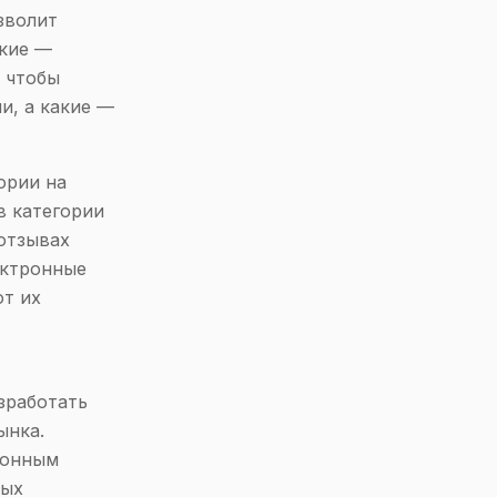
зволит
акие —
 чтобы
и, а какие —
ории на
в категории
отзывах
ектронные
ют их
зработать
ынка.
ронным
ных