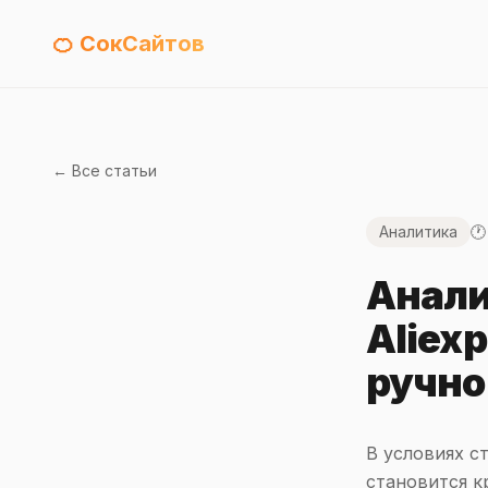
🍊 СокСайтов
← Все статьи
Аналитика
🕐
Анали
Aliex
ручно
В условиях с
становится к