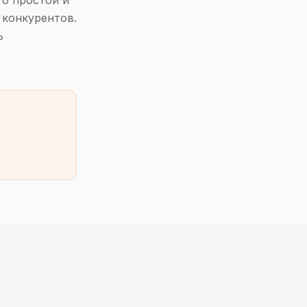
то простой и
 конкурентов.
ь