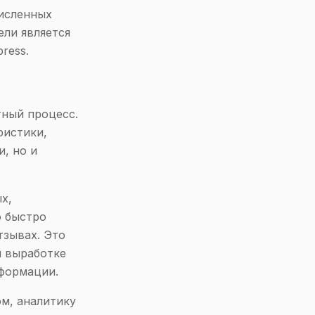
численных
ели является
ress.
тный процесс.
ристики,
, но и
х,
о быстро
тзывах. Это
и выработке
нформации.
м, аналитику