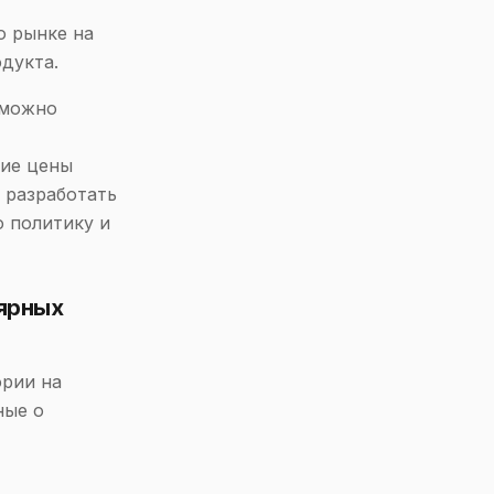
о рынке на
одукта.
 можно
кие цены
 разработать
 политику и
лярных
ории на
ные о