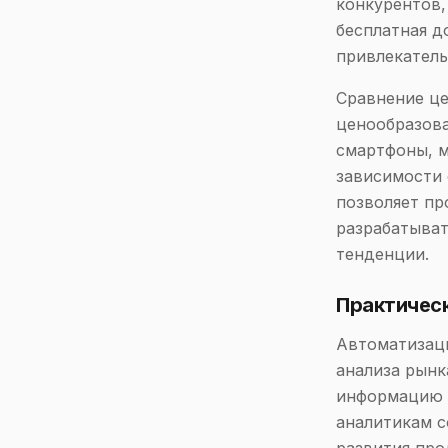
конкурентов,
бесплатная до
привлекатель
Сравнение це
ценообразова
смартфоны, м
зависимости о
позволяет пр
разрабатыват
тенденции.
Практичес
Автоматизаци
анализа рынк
информацию о
аналитикам с