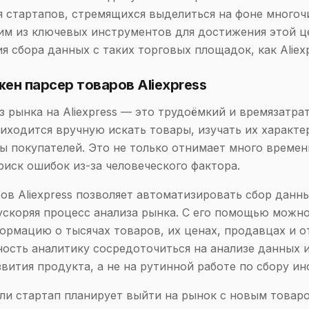
я стартапов, стремящихся выделиться на фоне много
им из ключевых инструментов для достижения этой ц
я сбора данных с таких торговых площадок, как Aliexp
ен парсер товаров Aliexpress
з рынка на Aliexpress — это трудоёмкий и времязатра
иходится вручную искать товары, изучать их характе
ы покупателей. Это не только отнимает много времени
риск ошибок из-за человеческого фактора.
ов Aliexpress позволяет автоматизировать сбор данны
ускоряя процесс анализа рынка. С его помощью можн
ормацию о тысячах товаров, их ценах, продавцах и о
ость аналитику сосредоточиться на анализе данных 
звития продукта, а не на рутинной работе по сбору и
ли стартап планирует выйти на рынок с новым товаро