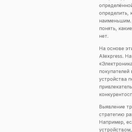
определённой
определить, 
наименьшим. 
понять, каки
нет.
На основе эт
Aliexpress. 
«Электроника
покупателей 
устройства п
привлекатель
конкурентос
Выявление тр
стратегию ра
Например, ес
устройством,