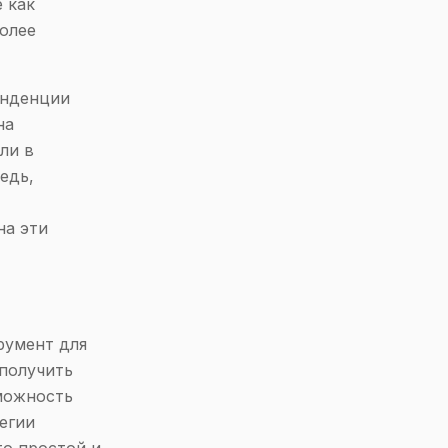
 как
более
енденции
на
ли в
едь,
на эти
румент для
 получить
зможность
егии