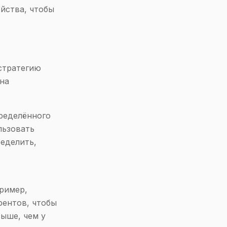
ойства, чтобы
стратегию
на
ределённого
льзовать
еделить,
ример,
рентов, чтобы
ыше, чем у