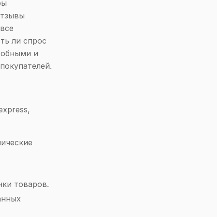
ры
отзывы
 все
ть ли спрос
собными и
 покупателей.
express,
нические
нки товаров.
анных