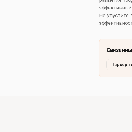
развития про
эффективный 
Не упустите 
эффективност
Связанны
Парсер т