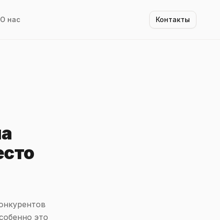
О нас
Контакты
на
есто
конкурентов
собенно это