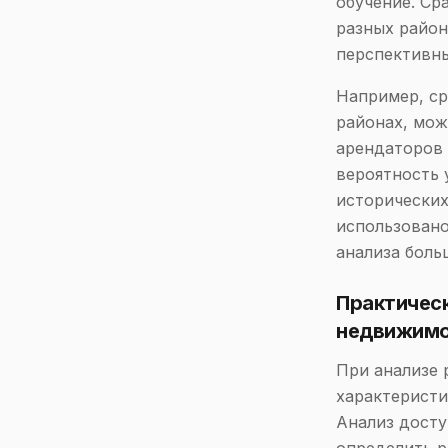
обучение. Ср
разных район
перспективны
Например, ср
районах, мож
арендаторов 
вероятность 
исторически
использовано
анализа боль
Практическ
недвижим
При анализе 
характеристи
Анализ досту