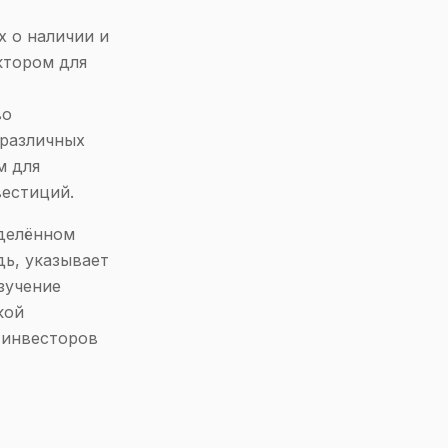
 о наличии и
ктором для
во
 различных
м для
вестиций.
еделённом
дь, указывает
зучение
кой
 инвесторов