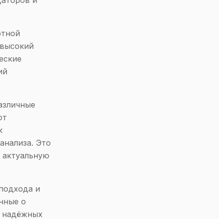
даторов и
ртной
 высокий
еские
ий
азличные
ют
к
анализа. Это
ь актуальную
подхода и
нные о
з надёжных