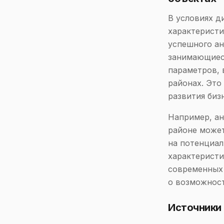
В условиях д
характеристи
успешного ан
занимающиес
параметров, 
районах. Это
развития биз
Например, ан
районе может
на потенциал
характеристи
современных 
о возможност
Источники