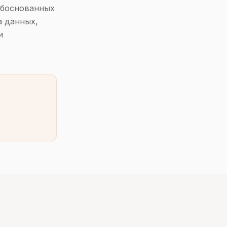
обоснованных
а данных,
и