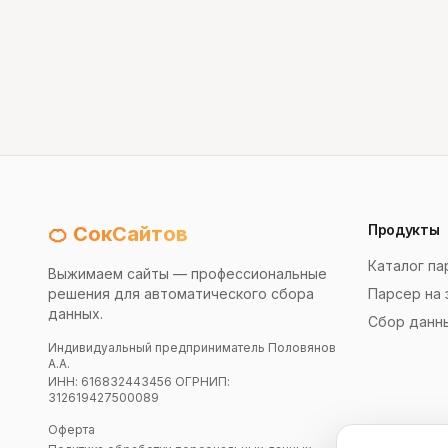
Продукты
🍊 СокСайтов
Каталог па
Выжимаем сайты — профессиональные
решения для автоматического сбора
Парсер на 
данных.
Сбор данн
Индивидуальный предприниматель Половянов
А.А.
ИНН: 616832443456 ОГРНИП:
312619427500089
Оферта