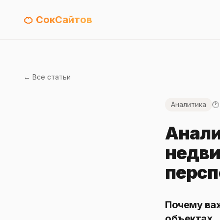
🍊 СокСайтов
← Все статьи
Аналитика
🕐
Анали
недви
персп
Почему ва
объектах