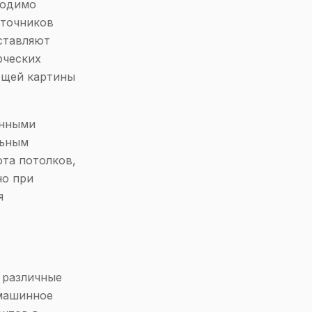
ходимо
сточников
ставляют
рческих
бщей картины
енными
льным
ота потолков,
но при
я
 различные
 машинное