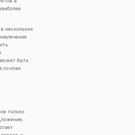
ектов в
наиболее
 в нескольких
ривлечения
ить
е
 может быть
а основе
не только
дложение.
огает