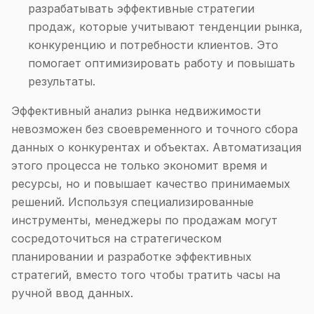
разрабатывать эффективные стратегии
продаж, которые учитывают тенденции рынка,
конкуренцию и потребности клиентов. Это
помогает оптимизировать работу и повышать
результаты.
Эффективный анализ рынка недвижимости
невозможен без своевременного и точного сбора
данных о конкурентах и объектах. Автоматизация
этого процесса не только экономит время и
ресурсы, но и повышает качество принимаемых
решений. Используя специализированные
инструменты, менеджеры по продажам могут
сосредоточиться на стратегическом
планировании и разработке эффективных
стратегий, вместо того чтобы тратить часы на
ручной ввод данных.