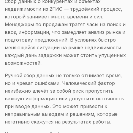
Сбор данных о конкурентах и объектах
недвижимости из 2ГИС — трудоёмкий процесс,
который занимает много времени и сил.
Менеджеры по продажам тратят часы на поиск и
ввод информации, что замедляет анализ рынка и
подготовку предложений. В условиях быстро
меняющейся ситуации на рынке недвижимости
каждый день задержки может стоить упущенных
возможностей.
Ручной сбор данных не только отнимает время,
но и чреват ошибками. Человеческий фактор
неизбежно влечёт за собой риск пропустить
важную информацию или допустить неточность
при вводе данных. Это может привести к
неправильным выводам и решениям, которые
негативно скажутся на результатах работы.