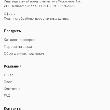
Индивидуальный предприниматель Половянов А.А.
ИНН: 616832443456 ОГРНИП: 312619427500089
Оферта
Политика обработки персональных данных
Продукты
Каталог парсеров
Парсер на заказ
Сбор данных под ключ
Компания
О нас
Блог
Контакты
FAQ
Контакты