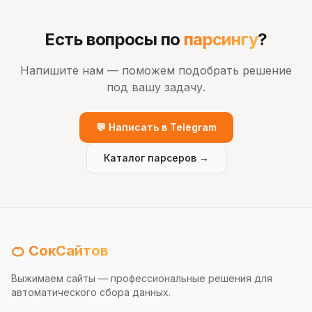
Есть вопросы по
парсингу
?
Напишите нам — поможем подобрать решение
под вашу задачу.
💬 Написать в Telegram
Каталог парсеров →
🍊 СокСайтов
Выжимаем сайты — профессиональные решения для
автоматического сбора данных.