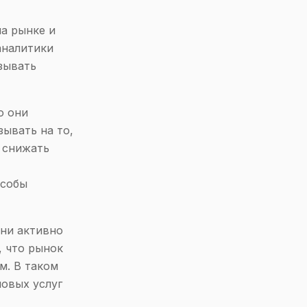
а рынке и
аналитики
зывать
о они
ывать на то,
 снижать
особы
они активно
, что рынок
м. В таком
новых услуг