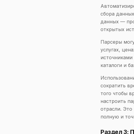
Автоматизир
сбора данных
данных — про
открытых ист
Парсеры могу
услугах, цен
источниками 
каталоги и б
Использовани
сократить вр
того чтобы в
настроить па
отрасли. Это
полную и точ
Раздел 3: 