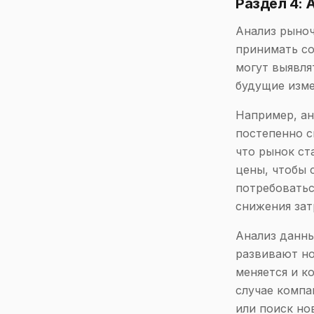
Раздел 4: 
Анализ рыноч
принимать со
могут выявля
будущие изме
Например, ан
постепенно с
что рынок ст
цены, чтобы 
потребоватьс
снижения зат
Анализ данны
развивают но
меняется и к
случае компа
или поиск но