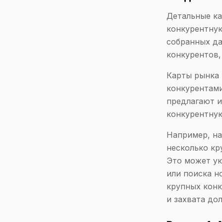
Детальные ка
конкурентну
собранных д
конкурентов, 
Карты рынка 
конкурентами
предлагают и
конкурентную
Например, на
несколько кр
Это может ук
или поиска н
крупных конк
и захвата до