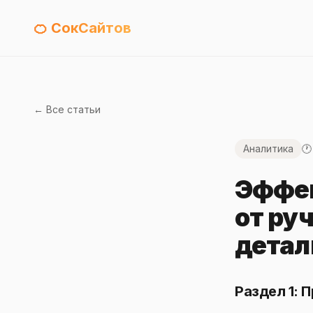
🍊 СокСайтов
← Все статьи
Аналитика
🕐
Эффек
от ру
детал
Раздел 1: 