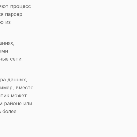
яют процесс
ся парсер
ю из
аниях,
ыми
ные сети,
ра данных,
ример, вместо
итик может
м районе или
ь более