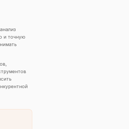
 анализ
ю и точную
инимать
ов,
струментов
ысить
онкурентной