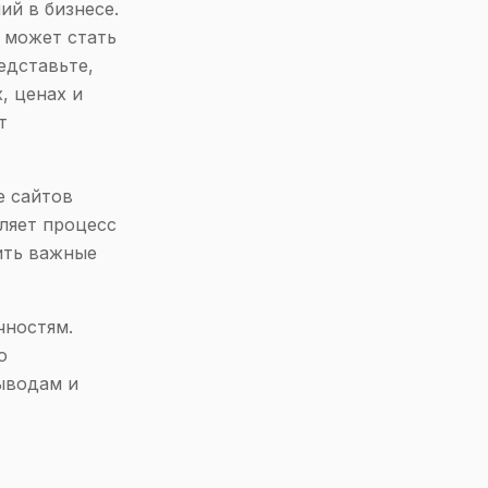
ий в бизнесе.
 может стать
едставьте,
, ценах и
т
е сайтов
дляет процесс
тить важные
чностям.
о
ыводам и