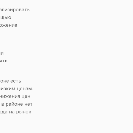
ализировать
мощью
ложение
и
ни
ять
оне есть
низким ценам.
нижения цен
 в районе нет
ода на рынок