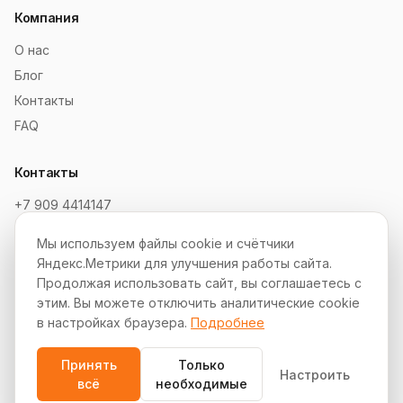
Компания
О нас
Блог
Контакты
FAQ
Контакты
+7 909 4414147
order@soksaitov.ru
Мы используем файлы cookie и счётчики
Telegram: @SokSaitov_bot
Яндекс.Метрики для улучшения работы сайта.
Пн–Пт, 10:00–19:00
Продолжая использовать сайт, вы соглашаетесь с
этим. Вы можете отключить аналитические cookie
Партнёрская программа
в настройках браузера.
Подробнее
Принять
Только
Настроить
всё
необходимые
© 2012–2026 СокСайтов. Все права защищены.