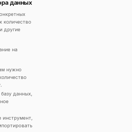
ора данных
конкретных
к количество
и другие
ание на
ам нужно
количество
.
 базу данных,
нное
е инструмент,
импортировать