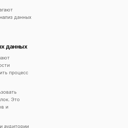
агают
анализ данных
ых данных
чают
ости
ить процесс
ьзовать
лок. Это
ов и
ии аудитории