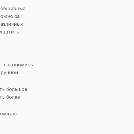
 обширные
можно за
различных
охватить
т сэкономить
 ручной
ть большое
ть более
омогают