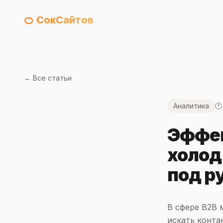
🍊 СокСайтов
← Все статьи
Аналитика
🕐
Эффек
холод
под р
В сфере B2B 
искать конта