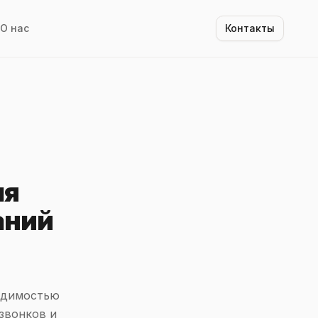
О нас
Контакты
ля
аний
одимостью
звонков и