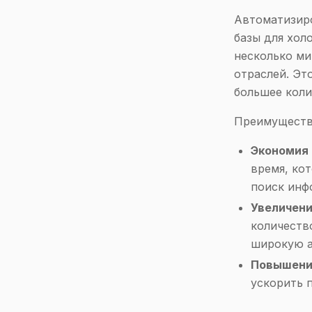
Автоматизир
базы для хол
несколько ми
отраслей. Эт
большее коли
Преимуществ
Экономия 
время, ко
поиск инф
Увеличени
количеств
широкую а
Повышени
ускорить 