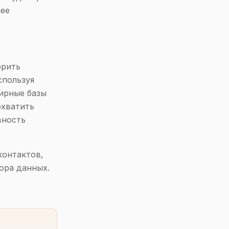
лее
орить
спользуя
ирные базы
охватить
вность
контактов,
ора данных.