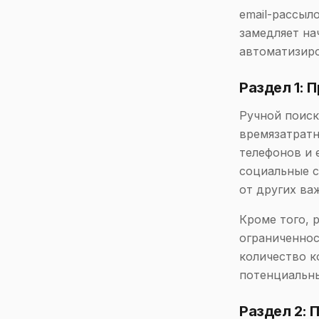
email-рассыл
замедляет на
автоматизиро
Раздел 1: 
Ручной поис
времязатратн
телефонов и 
социальные с
от других ва
Кроме того, 
ограниченнос
количество к
потенциальны
Раздел 2: