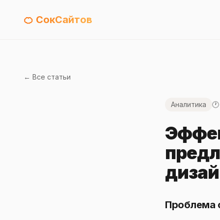
🍊 СокСайтов
← Все статьи
Аналитика
🕐
Эффек
предл
дизай
Проблема с