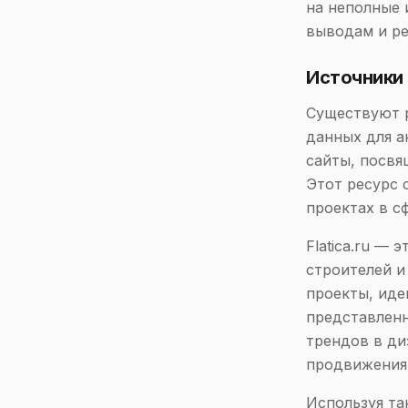
на неполные 
выводам и р
Источники 
Существуют р
данных для а
сайты, посвящ
Этот ресурс 
проектах в с
Flatica.ru — 
строителей и
проекты, иде
представленн
трендов в ди
продвижения 
Используя та