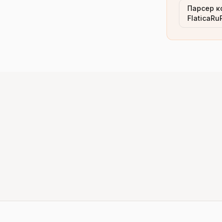
Парсер к
FlaticaRu