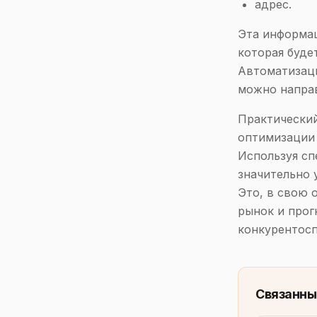
адрес.
Эта информац
которая буде
Автоматизаци
можно направ
Практический
оптимизации 
Используя сп
значительно 
Это, в свою 
рынок и прог
конкурентосп
Связанны