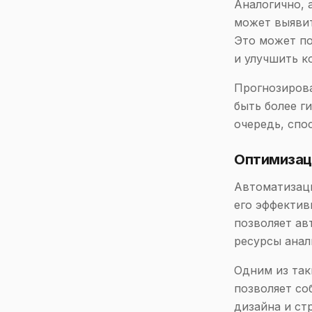
Аналогично, 
может выявит
Это может п
и улучшить к
Прогнозирова
быть более г
очередь, спо
Оптимизац
Автоматизаци
его эффектив
позволяет ав
ресурсы анал
Одним из так
позволяет со
дизайна и ст