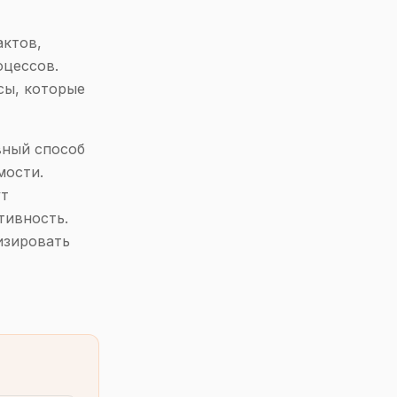
актов,
оцессов.
сы, которые
вный способ
мости.
ут
тивность.
изировать