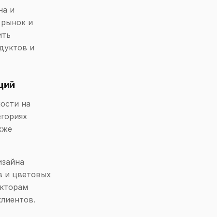
на и
 рынок и
ить
дуктов и
ций
ости на
егориях
кже
изайна
в и цветовых
екторам
лиентов.