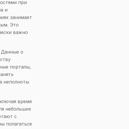
остями при
а и
ниях занимает
ным. Это
чески важно
 Данные о
еству
ные порталы,
занять
за неполноты
включая время
ля небольших
отают с
ны полагаться