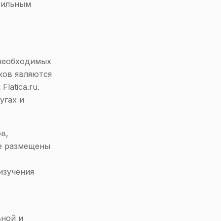
вильным
 необходимых
ков являются
latica.ru.
угах и
в,
те размещены
изучения
ьной и