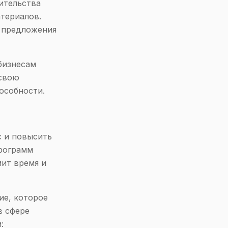
ительства
териалов.
 предложения
бизнесам
 свою
особности.
с и повысить
программ
мит время и
ие, которое
в сфере
: