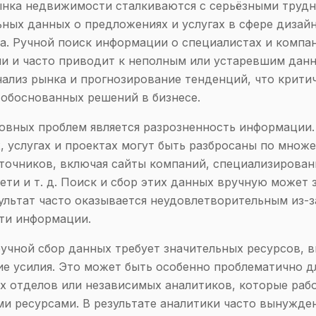
нка недвижимости сталкиваются с серьёзными трудн
ьных данных о предложениях и услугах в сфере дизайн
а. Ручной поиск информации о специалистах и компа
и и часто приводит к неполным или устаревшим дан
нализ рынка и прогнозирование тенденций, что крити
 обоснованных решений в бизнесе.
овных проблем является разрозненность информации.
, услугах и проектах могут быть разбросаны по множ
точников, включая сайты компаний, специализирован
ети и т. д. Поиск и сбор этих данных вручную может 
зультат часто оказывается неудовлетворительным из-
ти информации.
ручной сбор данных требует значительных ресурсов, 
ие усилия. Это может быть особенно проблематично д
х отделов или независимых аналитиков, которые раб
и ресурсами. В результате аналитики часто вынужде