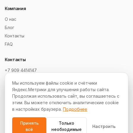
Компания
О нас
Блог
Контакты
FAQ
Контакты
+7 909 4414147
order@soksaitov.ru
Мы используем файлы cookie и счётчики
Telegram: @SokSaitov_bot
Яндекс.Метрики для улучшения работы сайта.
Пн–Пт, 10:00–19:00
Продолжая использовать сайт, вы соглашаетесь с
этим. Вы можете отключить аналитические cookie
Партнёрская программа
в настройках браузера.
Подробнее
Принять
Только
Настроить
всё
необходимые
© 2012–2026 СокСайтов. Все права защищены.