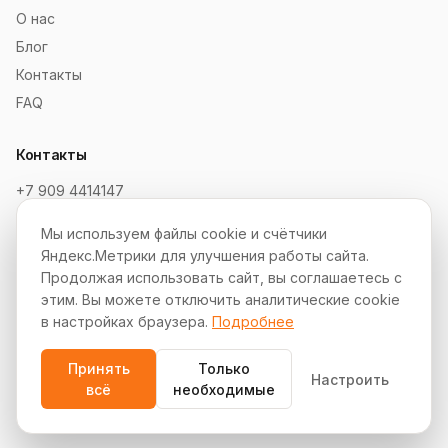
О нас
Блог
Контакты
FAQ
Контакты
+7 909 4414147
order@soksaitov.ru
Мы используем файлы cookie и счётчики
Telegram: @SokSaitov_bot
Яндекс.Метрики для улучшения работы сайта.
Пн–Пт, 10:00–19:00
Продолжая использовать сайт, вы соглашаетесь с
этим. Вы можете отключить аналитические cookie
Партнёрская программа
в настройках браузера.
Подробнее
Принять
Только
Настроить
всё
необходимые
© 2012–2026 СокСайтов. Все права защищены.