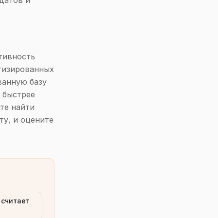
датов и
тивность
тизированных
ванную базу
 быстрее
те найти
у, и оцените
 считает