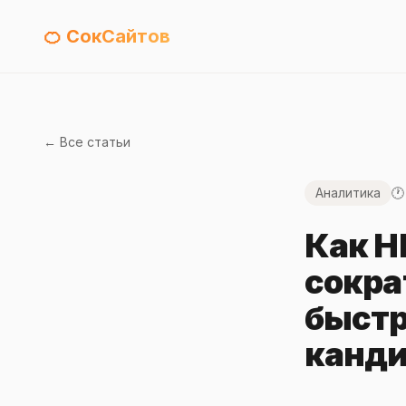
🍊 СокСайтов
← Все статьи
Аналитика
🕐
Как H
сокра
быстр
канди