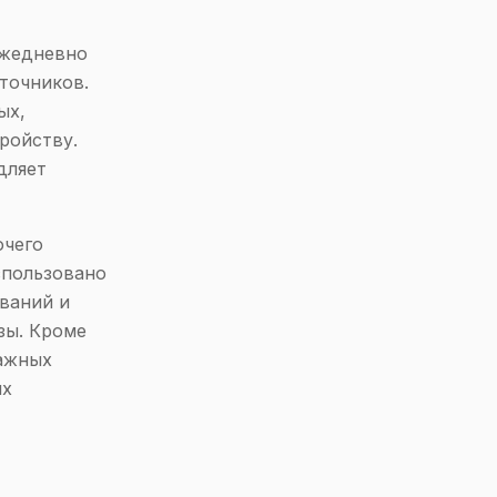
ежедневно
точников.
ых,
ройству.
дляет
очего
спользовано
ваний и
зы. Кроме
важных
их