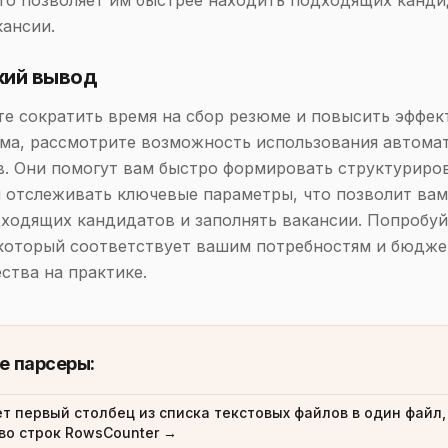
то позволяет им быстрее находить подходящих канди
кансии.
кий вывод
те сократить время на сбор резюме и повысить эффек
ма, рассмотрите возможность использования автома
. Они помогут вам быстро формировать структуриро
 отслеживать ключевые параметры, что позволит вам
ходящих кандидатов и заполнять вакансии. Попробуй
который соответствует вашим потребностям и бюджет
ства на практике.
е парсеры:
т первый столбец из списка текстовых файлов в один файл,
во строк RowsCounter →