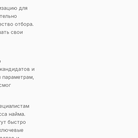
изацию для
ительно
ество отбора.
шать свои
о
 кандидатов и
 параметрам,
смог
пециалистам
сса найма.
ут быстро
 ключевые