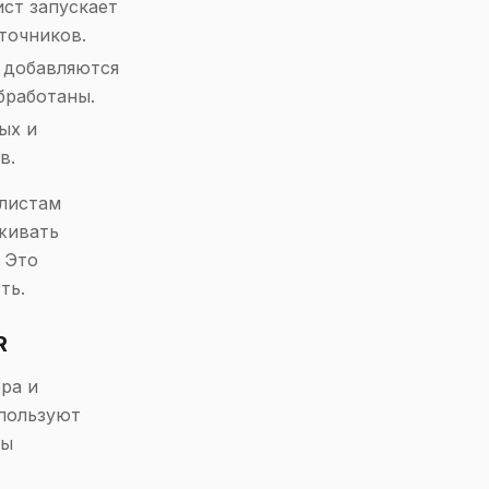
ст запускает
точников.
 добавляются
бработаны.
ых и
в.
алистам
живать
 Это
ть.
R
ра и
спользуют
зы