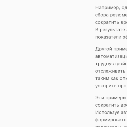
Например, од
сбора резюме
сократить вр
В результате
показатели э
Другой приме
автоматизаци
трудоустройс
отслеживать 
таким как оп
ускорить про
Эти примеры
сократить вр
Используя ав
формировать