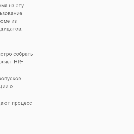
мя на эту
льзование
зюме из
ндидатов.
стро собрать
оляет HR-
ропусков
ции о
ают процесс