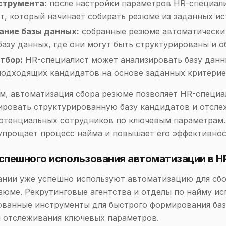
струмента:
после настройки параметров HR-специали
т, который начинает собирать резюме из заданных ис
ание базы данных:
собранные резюме автоматически
базу данных, где они могут быть структурированы и о
отбор:
HR-специалист может анализировать базу данн
подходящих кандидатов на основе заданных критерие
м, автоматизация сбора резюме позволяет HR-специ
ровать структурированную базу кандидатов и отсле
отенциальных сотрудников по ключевым параметрам.
упрощает процесс найма и повышает его эффективнос
спешного использования автоматизации в H
нии уже успешно используют автоматизацию для сбо
зюме. Рекрутинговые агентства и отделы по найму и
ованные инструменты для быстрого формирования ба
 отслеживания ключевых параметров.