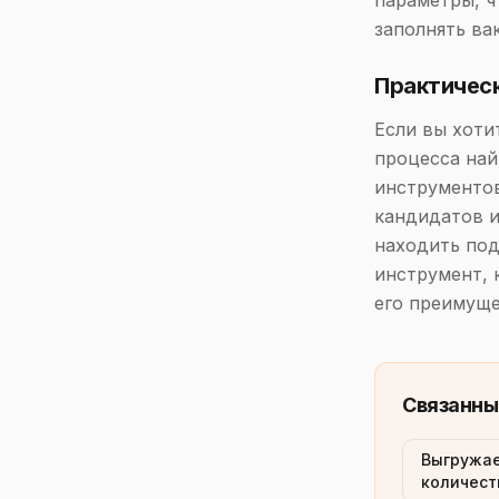
параметры, ч
заполнять ва
Практичес
Если вы хоти
процесса най
инструментов
кандидатов и
находить под
инструмент, 
его преимуще
Связанны
Выгружае
количест