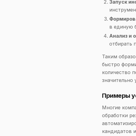
Запуск ин
инструмен
Формиров
в единую 
Анализ и 
отбирать 
Таким образо
быстро форми
количество п
значительно 
Примеры у
Многие компа
обработки ре
автоматизир
кандидатов и