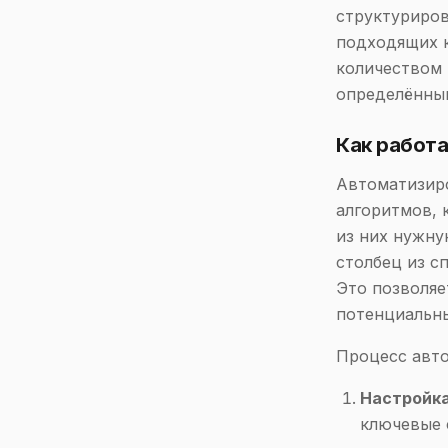
структуриров
подходящих к
количеством 
определённы
Как работ
Автоматизиро
алгоритмов, 
из них нужн
столбец из с
Это позволяе
потенциальн
Процесс авт
Настройка
ключевые 