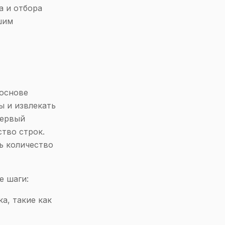
а и отбора
шим
основе
ы и извлекать
первый
ство строк.
ь количество
е шаги:
а, такие как