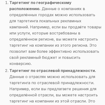
Таргетинг по географическому
расположению.
Данные о компаниях в
определённых городах можно использовать
для таргетинга локальных рекламных
кампаний. Например, если вы продаёте товары
или услуги, которые востребованы в
определённом регионе, вы можете настроить
таргетинг на компании из этого региона. Это
позволит вам более эффективно использовать
свой рекламный бюджет и повысить
конверсию.
Таргетинг по отраслевой принадлежности.
Данные о отраслях можно использовать для
таргетинга по отраслевой принадлежности.
Например, если вы предлагаете решения для
определённой отрасли, вы можете настроить
таргетинг на компании из этой отрасли. Это