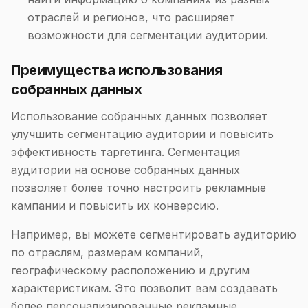
отраслей и регионов, что расширяет
возможности для сегментации аудитории.
Преимущества использования
собранных данных
Использование собранных данных позволяет
улучшить сегментацию аудитории и повысить
эффективность таргетинга. Сегментация
аудитории на основе собранных данных
позволяет более точно настроить рекламные
кампании и повысить их конверсию.
Например, вы можете сегментировать аудиторию
по отраслям, размерам компаний,
географическому расположению и другим
характеристикам. Это позволит вам создавать
более персонализированные рекламные