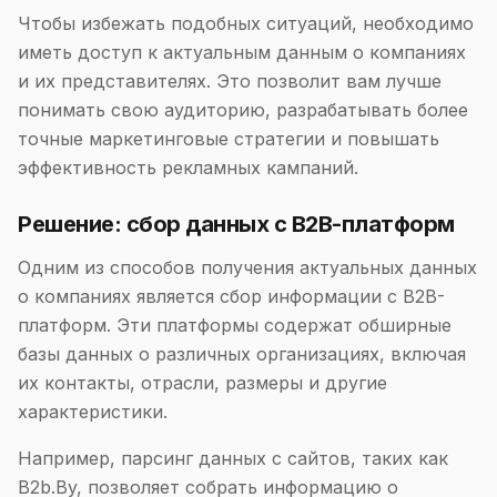
Чтобы избежать подобных ситуаций, необходимо
иметь доступ к актуальным данным о компаниях
и их представителях. Это позволит вам лучше
понимать свою аудиторию, разрабатывать более
точные маркетинговые стратегии и повышать
эффективность рекламных кампаний.
Решение: сбор данных с B2B-платформ
Одним из способов получения актуальных данных
о компаниях является сбор информации с B2B-
платформ. Эти платформы содержат обширные
базы данных о различных организациях, включая
их контакты, отрасли, размеры и другие
характеристики.
Например, парсинг данных с сайтов, таких как
B2b.By, позволяет собрать информацию о