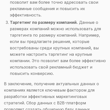
позволит вам более точно адресовать свои
рекламные сообщения и повысить их
эффективность.
Таргетинг по размеру компаний.
Данные о
размерах компаний можно использовать для
таргетинга по размеру компаний. Например,
если вы предлагаете решения, которые
востребованы среди крупных компаний, вы
можете настроить таргетинг на крупные
компании. Это позволит вам более эффективно
использовать свой рекламный бюджет и
повысить конверсию.
В заключение, получение актуальных данных о
компаниях является ключевым фактором для
разработки эффективных маркетинговых
стратегий. Сбор данных с B2B-платформ
позволяет создать обширную базу данных