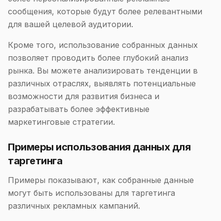
сообщения, которые будут более релевантными
для вашей целевой аудитории.
Кроме того, использование собранных данных
позволяет проводить более глубокий анализ
рынка. Вы можете анализировать тенденции в
различных отраслях, выявлять потенциальные
возможности для развития бизнеса и
разрабатывать более эффективные
маркетинговые стратегии.
Примеры использования данных для
таргетинга
Примеры показывают, как собранные данные
могут быть использованы для таргетинга
различных рекламных кампаний.