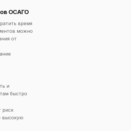
фов ОСАГО
ратить время
ментов можно
ания от
вание
ть и
нтам быстро
 риск
е высокую