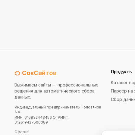
Продукты
🍊 СокСайтов
Каталог па
Выжимаем сайты — профессиональные
решения для автоматического сбора
Парсер на 
данных.
Сбор данн
Индивидуальный предприниматель Половянов
А.А.
ИНН: 616832443456 ОГРНИП:
312619427500089
Оферта