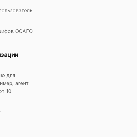
пользователь
арифов ОСАГО
изации
ию для
имер, агент
от 10
т