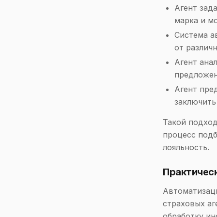
Агент зад
марка и м
Система а
от различ
Агент ана
предложен
Агент пре
заключить
Такой подход
процесс подб
лояльность.
Практичес
Автоматизац
страховых аг
обработку ин