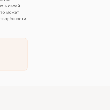
ю в своей
Это может
етворённости