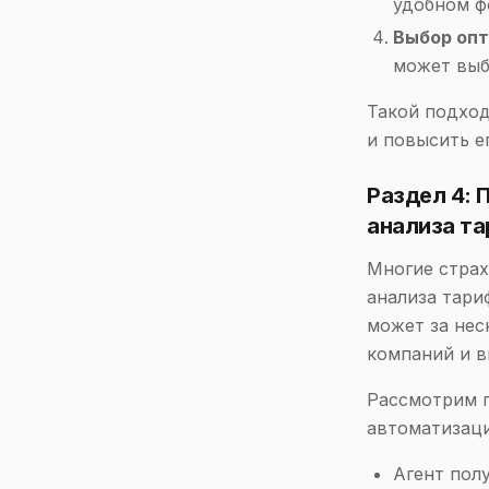
удобном ф
Выбор оп
может выб
Такой подход
и повысить е
Раздел 4:
анализа т
Многие страх
анализа тари
может за нес
компаний и в
Рассмотрим п
автоматизаци
Агент пол