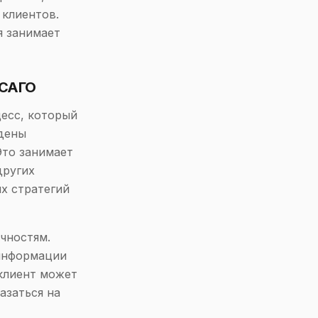
 клиентов.
я занимает
ОСАГО
есс, который
ждены
Это занимает
других
ых стратегий
чностям.
 информации
 клиент может
азаться на