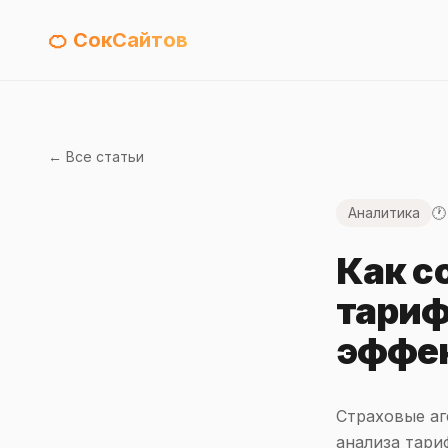
🍊 СокСайтов
← Все статьи
Аналитика
🕐
Как с
тариф
эффек
Страховые аг
анализа тари