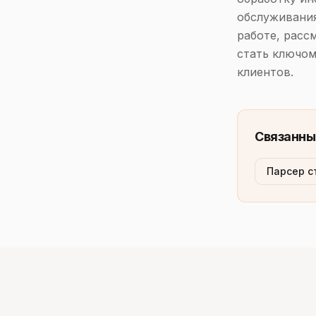
обслуживания
работе, расс
стать ключо
клиентов.
Связанны
Парсер с