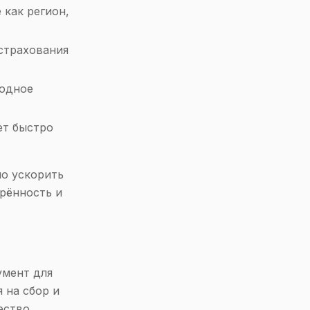
 как регион,
страхования
годное
ет быстро
но ускорить
рённость и
умент для
 на сбор и
ество