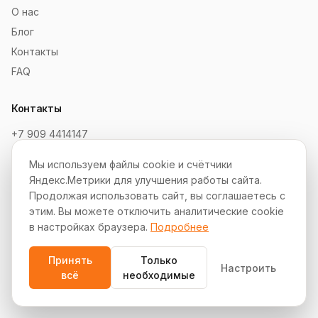
О нас
Блог
Контакты
FAQ
Контакты
+7 909 4414147
order@soksaitov.ru
Мы используем файлы cookie и счётчики
Telegram: @SokSaitov_bot
Яндекс.Метрики для улучшения работы сайта.
Пн–Пт, 10:00–19:00
Продолжая использовать сайт, вы соглашаетесь с
этим. Вы можете отключить аналитические cookie
Партнёрская программа
в настройках браузера.
Подробнее
Принять
Только
Настроить
всё
необходимые
© 2012–2026 СокСайтов. Все права защищены.