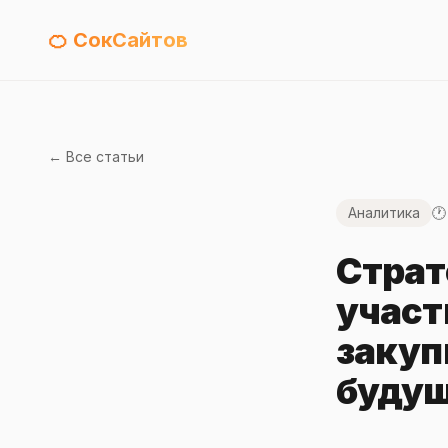
🍊 СокСайтов
← Все статьи
Аналитика
🕐
Страт
участ
закуп
будущ