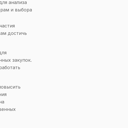
для анализа
трам и выбора
частия
вам достичь
для
нных закупок.
работать
повысить
ния
на
твенных