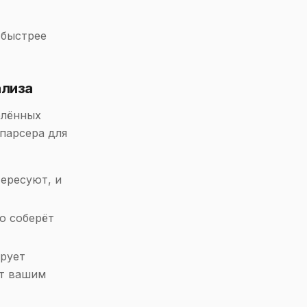
 быстрее
ализа
елённых
парсера для
ересуют, и
о соберёт
рует
ют вашим