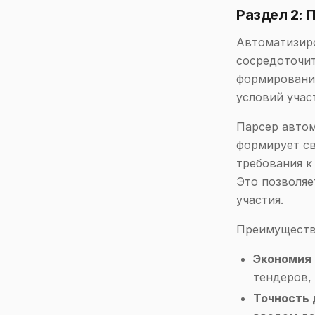
Раздел 2:
Автоматизиро
сосредоточит
формирования
условий учас
Парсер автом
формирует св
требования к
Это позволяе
участия.
Преимуществ
Экономия 
тендеров, 
Точность 