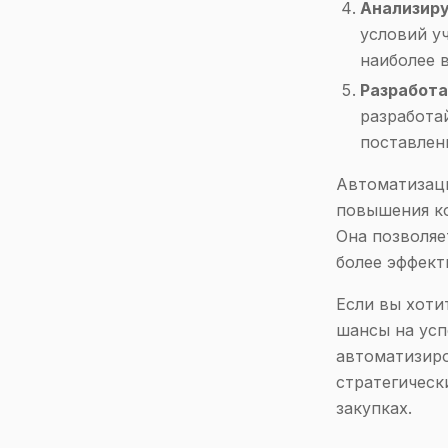
Анализиру
условий у
наиболее 
Разработа
разработа
поставлен
Автоматизаци
повышения ко
Она позволяе
более эффект
Если вы хоти
шансы на усп
автоматизиро
стратегическ
закупках.