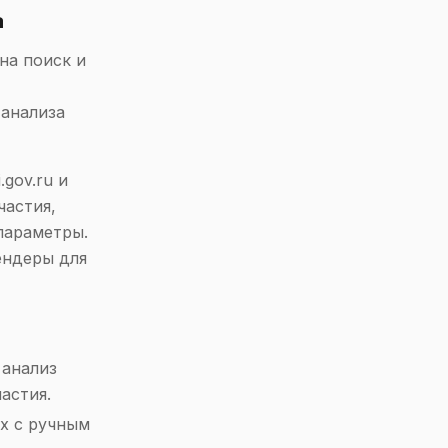
а
на поиск и
анализа
gov.ru и
частия,
параметры.
ендеры для
 анализ
астия.
х с ручным