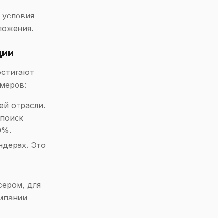
 условия
ложения.
ции
остигают
имеров:
ей отрасли.
 поиск
0%.
ндерах. Это
сером, для
омпании