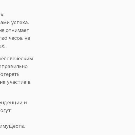
ок
ами успеха.
ия отнимает
тво часов на
ах.
 человеческим
неправильно
потерять
на участие в
енденции и
могут
еимуществ.