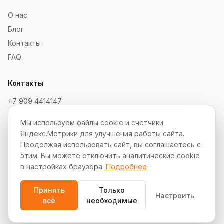
О нас
Блог
Контакты
FAQ
Контакты
+7 909 4414147
order@soksaitov.ru
Мы используем файлы cookie и счётчики
Telegram: @SokSaitov_bot
Яндекс.Метрики для улучшения работы сайта.
Пн–Пт, 10:00–19:00
Продолжая использовать сайт, вы соглашаетесь с
этим. Вы можете отключить аналитические cookie
Партнёрская программа
в настройках браузера.
Подробнее
Принять
Только
Настроить
всё
необходимые
© 2012–2026 СокСайтов. Все права защищены.