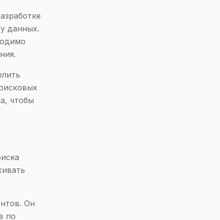
разработке
зу данных.
ходимо
ния.
елить
поисковых
а, чтобы
оиска
живать
нтов. Он
в по