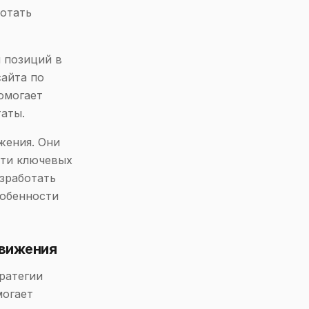
ботать
 позиций в
сайта по
омогает
аты.
жения. Они
сти ключевых
зработать
собенности
движения
ратегии
могает