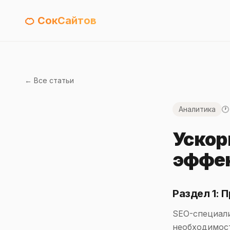
🍊 СокСайтов
← Все статьи
Аналитика
🕐
Ускор
эффек
Раздел 1: 
SEO-специали
необходимост