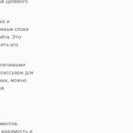
ше целевого
из и
чевые слова
йта. Это
ить его
 ключевыми
ксессуары для
нных, можно
ше
я
ментов.
 видимость и