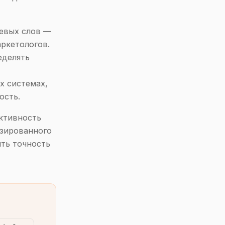
чевых слов —
ркетологов.
еделять
х системах,
ость.
ективность
изированного
ить точность