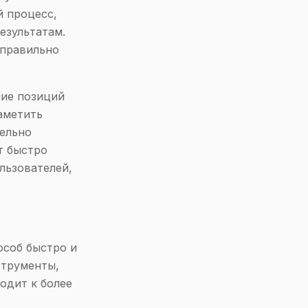
й процесс,
езультатам.
еправильно
ние позиций
аметить
тельно
т быстро
льзователей,
соб быстро и
струменты,
одит к более