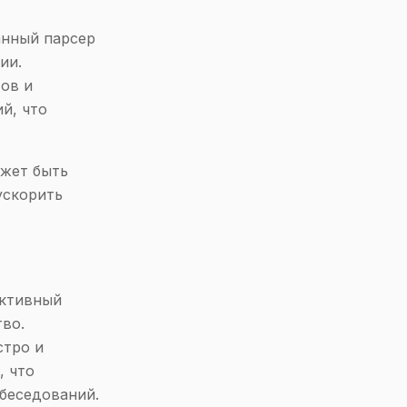
анный парсер
ии.
тов и
й, что
ожет быть
ускорить
ективный
тво.
стро и
, что
обеседований.