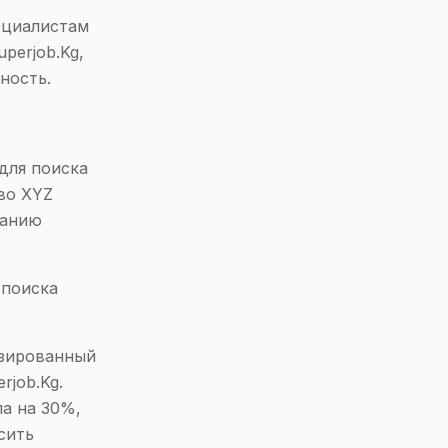
ециалистам
perjob.Kg,
ность.
для поиска
во XYZ
ванию
 поиска
изированный
rjob.Kg.
ла на 30%,
сить