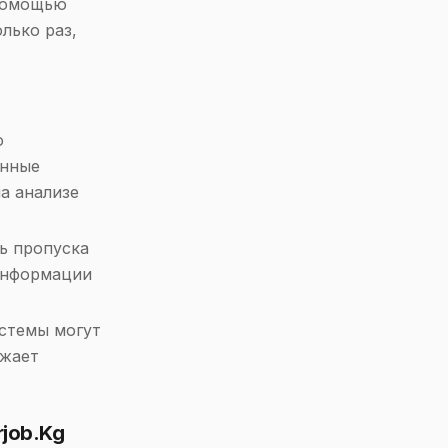
 помощью
лько раз,
о
анные
а анализе
ь пропуска
информации
стемы могут
ижает
job.Kg