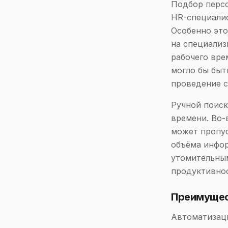
Подбор персо
HR-специалис
Особенно это
на специализ
рабочего вре
могло бы быт
проведение с
Ручной поиск
времени. Во-
может пропус
объёма инфор
утомительны
продуктивнос
Преимущес
Автоматизаци