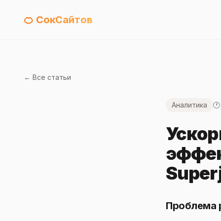
🍊 СокСайтов
← Все статьи
Аналитика
🕐
Ускор
эффек
Super
Проблема р