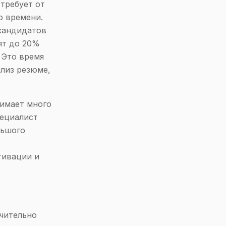
требует от
о времени.
 кандидатов
ят до 20%
 Это время
ализ резюме,
нимает много
пециалист
льшого
тивации и
чительно