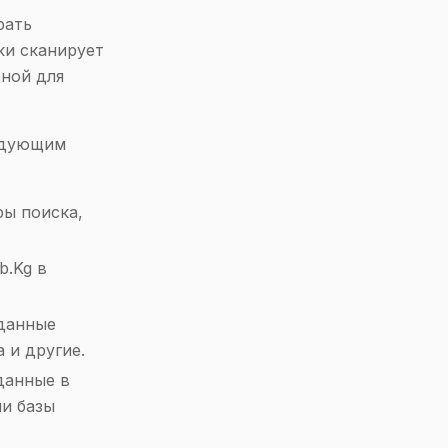
рать
ки сканирует
бной для
едующим
ы поиска,
b.Kg в
данные
 и другие.
данные в
ли базы