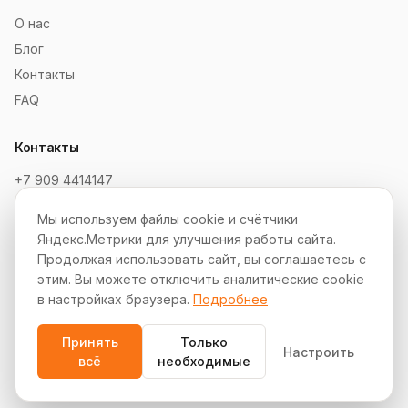
О нас
Блог
Контакты
FAQ
Контакты
+7 909 4414147
order@soksaitov.ru
Мы используем файлы cookie и счётчики
Telegram: @SokSaitov_bot
Яндекс.Метрики для улучшения работы сайта.
Пн–Пт, 10:00–19:00
Продолжая использовать сайт, вы соглашаетесь с
этим. Вы можете отключить аналитические cookie
Партнёрская программа
в настройках браузера.
Подробнее
Принять
Только
Настроить
всё
необходимые
© 2012–2026 СокСайтов. Все права защищены.