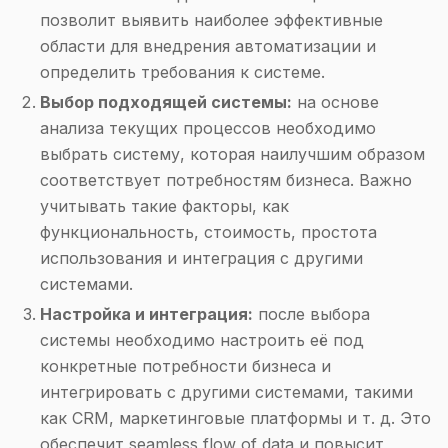
позволит выявить наиболее эффективные
области для внедрения автоматизации и
определить требования к системе.
Выбор подходящей системы:
на основе
анализа текущих процессов необходимо
выбрать систему, которая наилучшим образом
соответствует потребностям бизнеса. Важно
учитывать такие факторы, как
функциональность, стоимость, простота
использования и интеграция с другими
системами.
Настройка и интеграция:
после выбора
системы необходимо настроить её под
конкретные потребности бизнеса и
интегрировать с другими системами, такими
как CRM, маркетинговые платформы и т. д. Это
обеспечит seamless flow of data и повысит