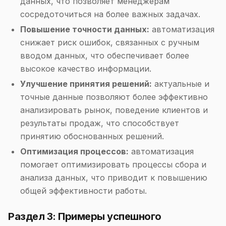
данных, что позволяет менеджерам
сосредоточиться на более важных задачах.
Повышение точности данных:
автоматизация
снижает риск ошибок, связанных с ручным
вводом данных, что обеспечивает более
высокое качество информации.
Улучшение принятия решений:
актуальные и
точные данные позволяют более эффективно
анализировать рынок, поведение клиентов и
результаты продаж, что способствует
принятию обоснованных решений.
Оптимизация процессов:
автоматизация
помогает оптимизировать процессы сбора и
анализа данных, что приводит к повышению
общей эффективности работы.
Раздел 3: Примеры успешного