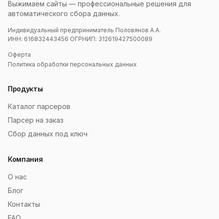
Выжимаем сайты — профессиональные решения для
автоматического сбора данных.
Индивидуальный предприниматель Половянов А.А.
ИНН: 616832443456 ОГРНИП: 312619427500089
Оферта
Политика обработки персональных данных
Продукты
Каталог парсеров
Парсер на заказ
Сбор данных под ключ
Компания
О нас
Блог
Контакты
FAQ