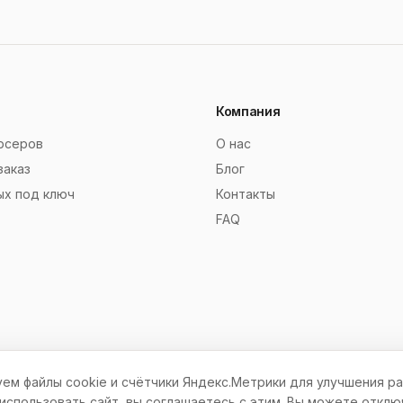
Компания
рсеров
О нас
заказ
Блог
ых под ключ
Контакты
FAQ
ем файлы cookie и счётчики Яндекс.Метрики для улучшения ра
© 2012–2026 СокСайтов. Все права защищены.
спользовать сайт, вы соглашаетесь с этим. Вы можете отклю