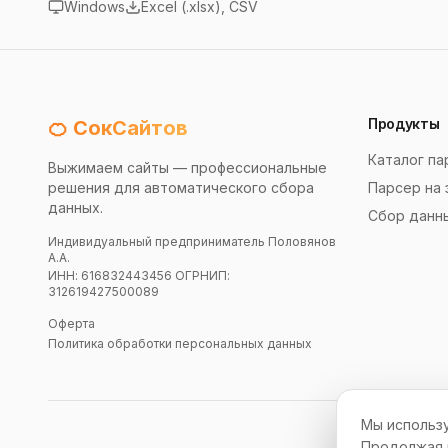
Windows
Excel (.xlsx), CSV
Продукты
🍊 СокСайтов
Каталог па
Выжимаем сайты — профессиональные
решения для автоматического сбора
Парсер на 
данных.
Сбор данн
Индивидуальный предприниматель Половянов
А.А.
ИНН: 616832443456 ОГРНИП:
312619427500089
Оферта
Политика обработки персональных данных
Мы использу
Продолжая и