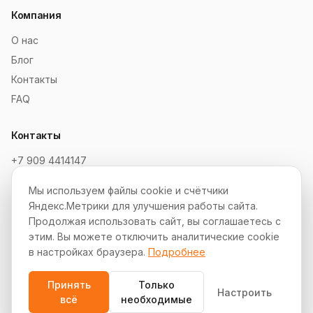
Компания
О нас
Блог
Контакты
FAQ
Контакты
+7 909 4414147
order@soksaitov.ru
Мы используем файлы cookie и счётчики
Telegram: @SokSaitov_bot
Яндекс.Метрики для улучшения работы сайта.
Пн–Пт, 10:00–19:00
Продолжая использовать сайт, вы соглашаетесь с
этим. Вы можете отключить аналитические cookie
Партнёрская программа
в настройках браузера.
Подробнее
Принять
Только
Настроить
всё
необходимые
© 2012–2026 СокСайтов. Все права защищены.