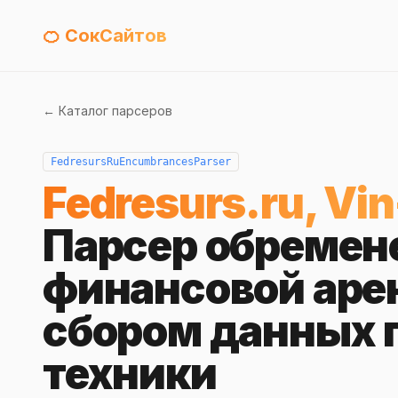
🍊 СокСайтов
← Каталог парсеров
FedresursRuEncumbrancesParser
Fedresurs.ru, Vin
Парсер обремен
финансовой арен
сбором данных 
техники