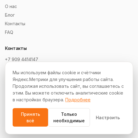
О нас
Блог
Контакты
FAQ
Контакты
+7 909 4414147
order@soksaitov.ru
Мы используем файлы cookie и счётчики
Telegram: @SokSaitov_bot
Яндекс.Метрики для улучшения работы сайта.
Пн–Пт, 10:00–19:00
Продолжая использовать сайт, вы соглашаетесь с
этим. Вы можете отключить аналитические cookie
Партнёрская программа
в настройках браузера.
Подробнее
Принять
Только
Настроить
всё
необходимые
© 2012–2026 СокСайтов. Все права защищены.