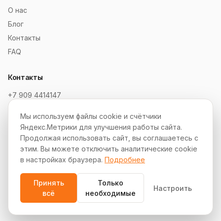
О нас
Блог
Контакты
FAQ
Контакты
+7 909 4414147
order@soksaitov.ru
Мы используем файлы cookie и счётчики
Telegram: @SokSaitov_bot
Яндекс.Метрики для улучшения работы сайта.
Пн–Пт, 10:00–19:00
Продолжая использовать сайт, вы соглашаетесь с
этим. Вы можете отключить аналитические cookie
Партнёрская программа
в настройках браузера.
Подробнее
Принять
Только
Настроить
всё
необходимые
© 2012–2026 СокСайтов. Все права защищены.