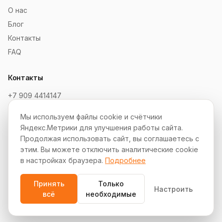
О нас
Блог
Контакты
FAQ
Контакты
+7 909 4414147
order@soksaitov.ru
Мы используем файлы cookie и счётчики
Telegram: @SokSaitov_bot
Яндекс.Метрики для улучшения работы сайта.
Пн–Пт, 10:00–19:00
Продолжая использовать сайт, вы соглашаетесь с
этим. Вы можете отключить аналитические cookie
Партнёрская программа
в настройках браузера.
Подробнее
Принять
Только
Настроить
всё
необходимые
© 2012–2026 СокСайтов. Все права защищены.