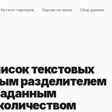
Каталог парсеров
Парсер на заказ
Сбор данных
писок текстовых
ным разделителем
 заданным
количеством