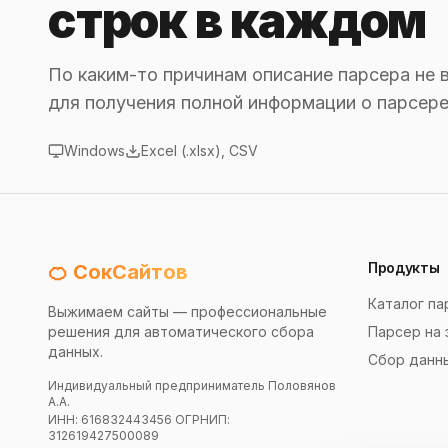
строк в каждом
По каким-то причинам описание парсера не 
для получения полной информации о парсере
Windows
Excel (.xlsx), CSV
Продукты
🍊 СокСайтов
Каталог па
Выжимаем сайты — профессиональные
решения для автоматического сбора
Парсер на 
данных.
Сбор данн
Индивидуальный предприниматель Половянов
А.А.
ИНН: 616832443456 ОГРНИП:
312619427500089