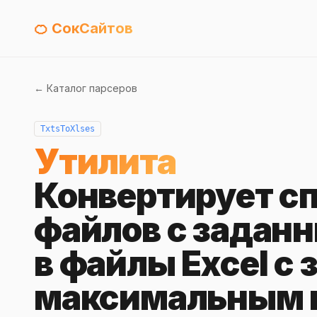
🍊 СокСайтов
← Каталог парсеров
TxtsToXlses
Утилита
Конвертирует с
файлов с задан
в файлы Excel с
максимальным 