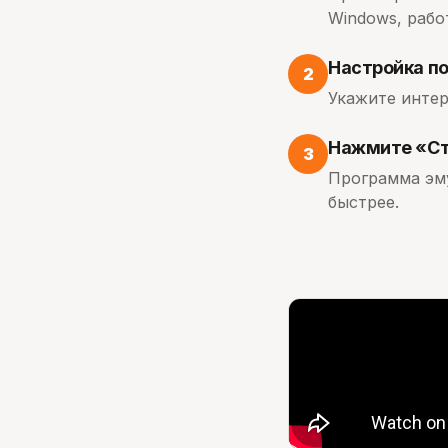
Windows, работ
Настройка п
2
Укажите интер
Нажмите «Ста
3
Программа эму
быстрее.