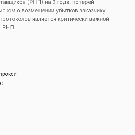
авщиков (РНП) на 2 года, потерей
иском о возмещении убытков заказчику.
протоколов является критически важной
т РНП.
 прокси
ИС