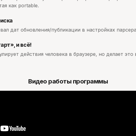
ая как portable.
оиска
вал дат обновления/публикации в настройках парсера
рт», и всё!
лирует действия человека в браузере, но делает это 
Видео работы программы