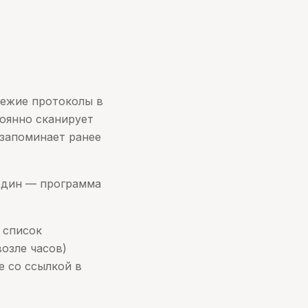
вежие протоколы в
оянно сканирует
 запоминает ранее
 один — программа
 список
возле часов)
е со ссылкой в