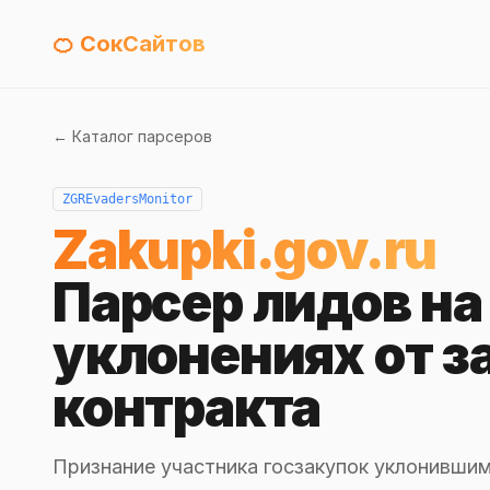
🍊 СокСайтов
← Каталог парсеров
ZGREvadersMonitor
Zakupki.gov.ru
Парсер лидов на
уклонениях от 
контракта
Признание участника госзакупок уклонившим