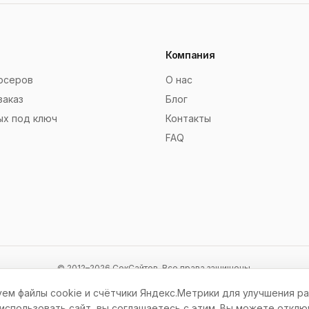
Компания
рсеров
О нас
заказ
Блог
ых под ключ
Контакты
FAQ
© 2012–2026 СокСайтов. Все права защищены.
ем файлы cookie и счётчики Яндекс.Метрики для улучшения ра
спользовать сайт, вы соглашаетесь с этим. Вы можете отклю