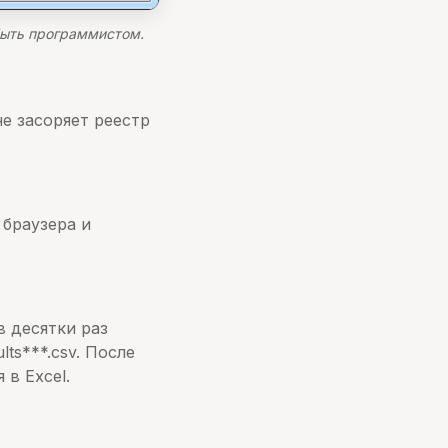
быть программистом.
е засоряет реестр
 браузера и
в десятки раз
ts***.csv. После
в Excel.