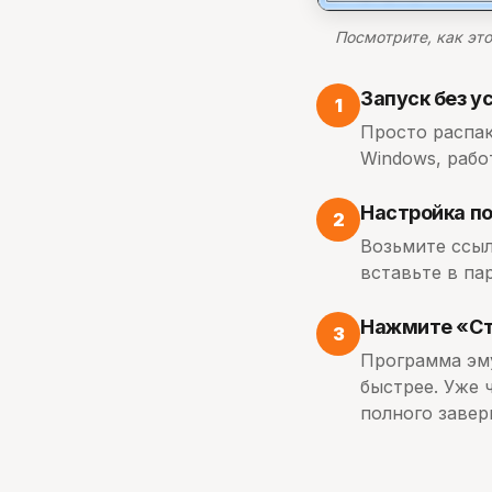
Посмотрите, как эт
Запуск без у
1
Просто распак
Windows, работ
Настройка п
2
Возьмите ссыл
вставьте в па
Нажмите «Ста
3
Программа эму
быстрее. Уже 
полного завер