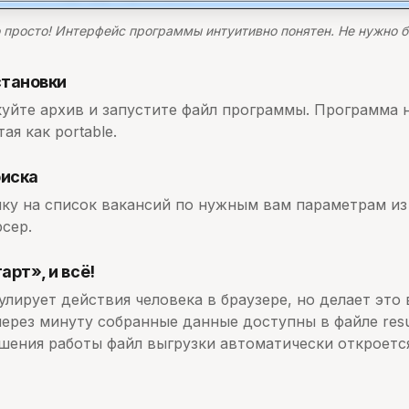
о просто! Интерфейс программы интуитивно понятен. Не нужно 
становки
уйте архив и запустите файл программы. Программа н
ая как portable.
оиска
ку на список вакансий по нужным вам параметрам из
рсер.
рт», и всё!
лирует действия человека в браузере, но делает это 
через минуту собранные данные доступны в файле resul
шения работы файл выгрузки автоматически откроется 