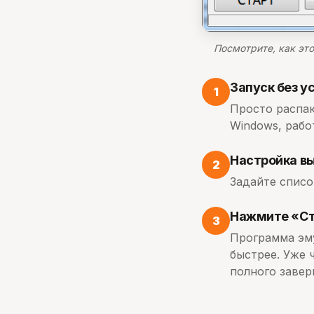
Посмотрите, как эт
Запуск без у
1
Просто распак
Windows, работ
Настройка вы
2
Задайте списо
Нажмите «Ста
3
Программа эму
быстрее. Уже 
полного завер