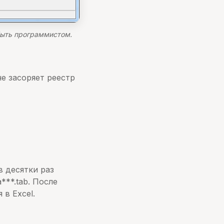
быть программистом.
е засоряет реестр
в десятки раз
***.tab. После
в Excel.