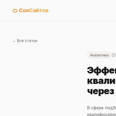
🍊 СокСайтов
← Все статьи
Аналитика
🕐
Эффе
квали
через
В сфере подб
квалифициро