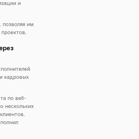
изации и
, позволяя им
 проектов.
ерез
сполнителей
ки кадровых
та по веб-
ло нескольких
клиентов.
ыполнил