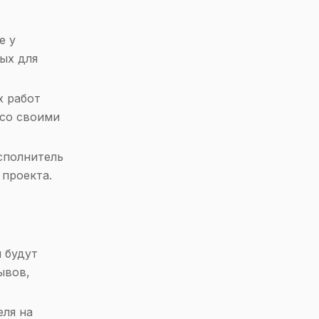
е у
ых для
х работ
 со своими
исполнитель
 проекта.
м будут
ывов,
еля на