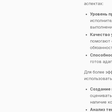
аспектах:
Уровень 
исполните
выполнени
Качество 
помогают 
обязаннос
Способнос
готов ада
Для более эф
использоват
Создание 
оценивать
наличие к
Анализ т