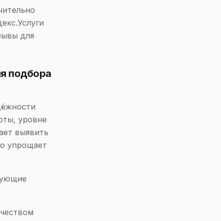
чительно
декс.Услуги
зывы для
ля подбора
дёжности
оты, уровне
ает выявить
но упрощает
дующие
ичеством