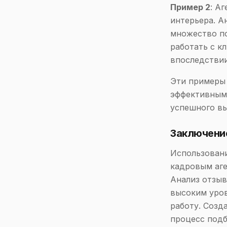
Пример 2
: А
интерьера. А
множество по
работать с к
впоследствии
Эти примеры 
эффективным
успешного вы
Заключени
Использовани
кадровым аг
Анализ отзыв
высоким уро
работу. Созд
процесс подб