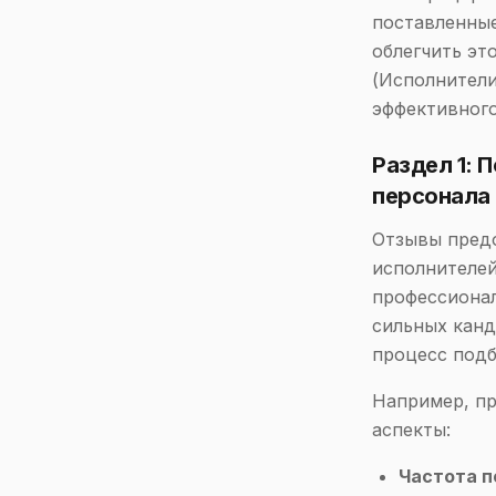
поставленные
облегчить эт
(Исполнители
эффективного
Раздел 1: 
персонала
Отзывы пред
исполнителей
профессионал
сильных канд
процесс подб
Например, пр
аспекты:
Частота 