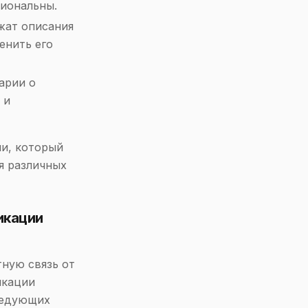
сиональны.
жат описания
енить его
арии о
 и
и, который
я различных
икации
ную связь от
икации
ледующих