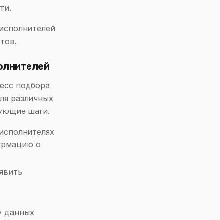
ти.
 исполнителей
тов.
олнителей
есс подбора
ля различных
дующие шаги:
 исполнителях
формацию о
явить
зу данных