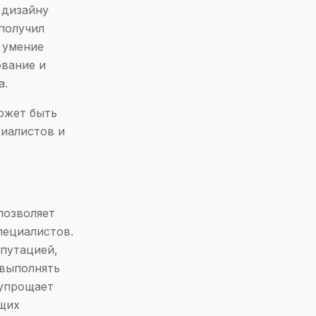
 дизайну
получил
 умение
ование и
а.
ожет быть
иалистов и
позволяет
пециалистов.
путацией,
 выполнять
 упрощает
ящих