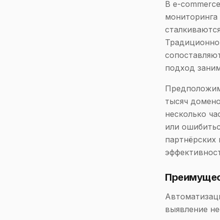
В e-commerce
мониторинга 
сталкиваются
Традиционно 
сопоставляют
подход заним
Предположим,
тысяч домено
несколько ча
или ошибитьс
партнёрских 
эффективност
Преимущес
Автоматизаци
выявление не