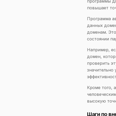
программы дл
повышает то
Программа ав
данных домен
доменам. Это
состоянии па
Например, ес
домен, котор
проверить эт
значительно 
эффективност
Кроме того, 
человеческим
высокую точн
Шаги по в