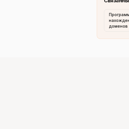
Связанны
Программ
нахожден
доменов 