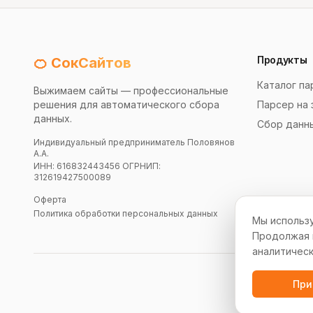
Продукты
🍊 СокСайтов
Каталог па
Выжимаем сайты — профессиональные
решения для автоматического сбора
Парсер на 
данных.
Сбор данн
Индивидуальный предприниматель Половянов
А.А.
ИНН: 616832443456 ОГРНИП:
312619427500089
Оферта
Политика обработки персональных данных
Мы использу
Продолжая и
аналитическ
При