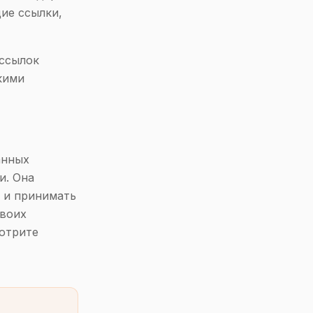
ие ссылки,
 ссылок
кими
анных
и. Она
 и принимать
своих
отрите