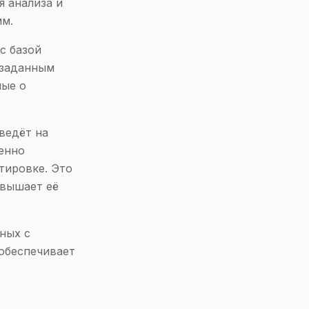
я анализа и
мм.
с базой
 заданным
ные о
ведёт на
енно
тировке. Это
овышает её
ных с
 обеспечивает