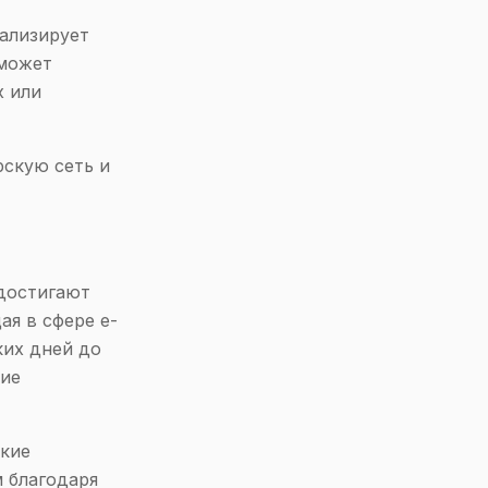
ализирует
 может
х или
рскую сеть и
достигают
ая в сфере e-
ких дней до
щие
ские
 благодаря