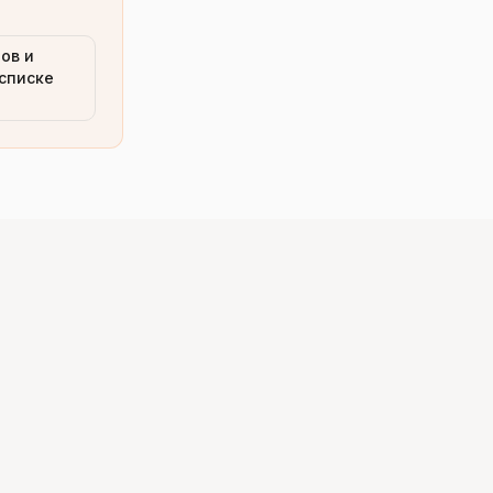
ов и
 списке