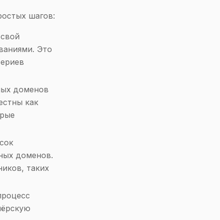
ростых шагов:
 свой
ваниями. Это
териев
ных доменов
естны как
орые
сок
ных доменов.
ников, таких
процесс
нёрскую