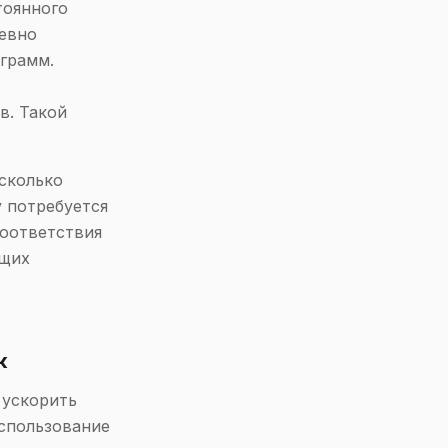
тоянного
невно
грамм.
в. Такой
сколько
 потребуется
соответствия
ющих
к
 ускорить
спользование