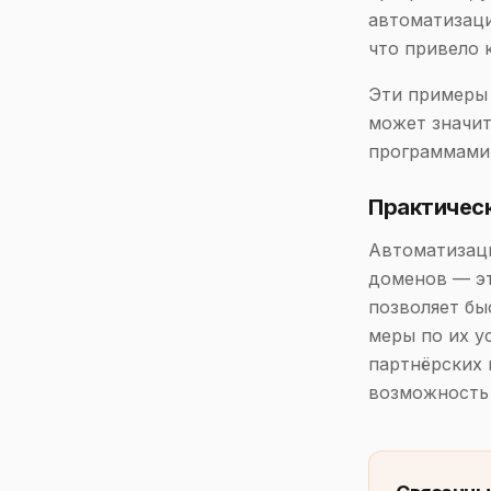
автоматизаци
что привело 
Эти примеры 
может значит
программами 
Практичес
Автоматизаци
доменов — эт
позволяет бы
меры по их у
партнёрских 
возможность 