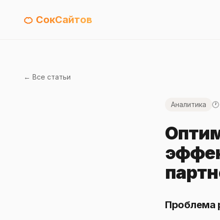
🍊 СокСайтов
← Все статьи
Аналитика
🕐
Оптим
эффек
партн
Проблема 