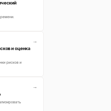
ический
времени.
→
сков и оценка
ки рисков и
→
е
ализировать