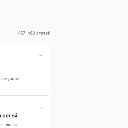
457–468 статей
→
на ручное
→
х сетей
— ключ к