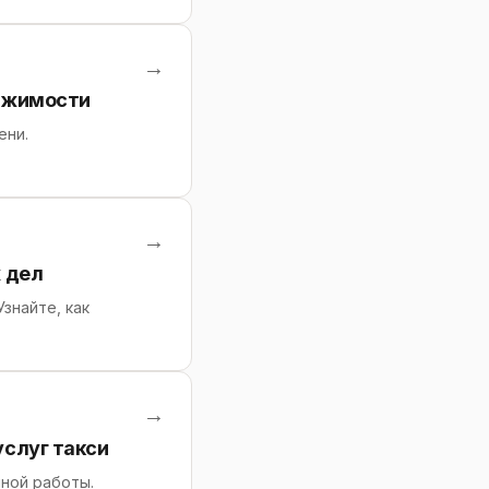
→
вижимости
ени.
→
 дел
знайте, как
→
слуг такси
ной работы.