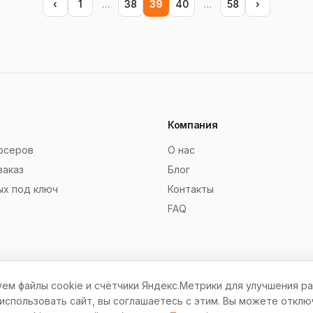
‹
1
…
38
39
40
…
58
›
Компания
рсеров
О нас
заказ
Блог
ых под ключ
Контакты
FAQ
ем файлы cookie и счётчики Яндекс.Метрики для улучшения ра
спользовать сайт, вы соглашаетесь с этим. Вы можете отклю