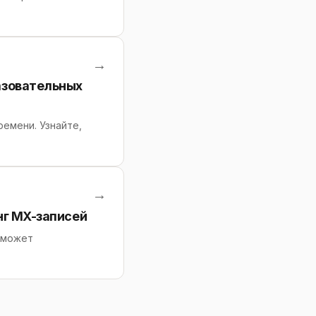
→
азовательных
емени. Узнайте,
→
нг MX-записей
поможет