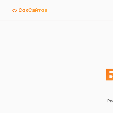
🍊 СокСайтов
Ра