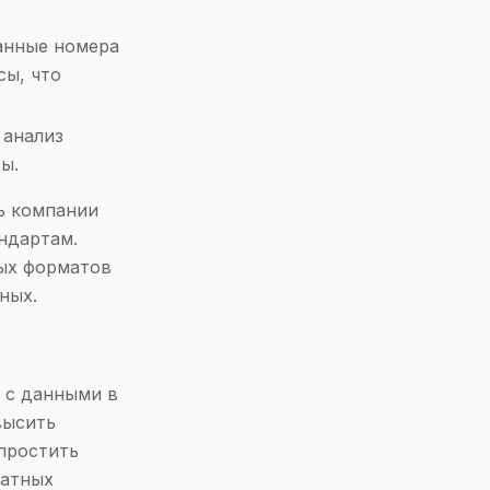
анные номера
сы, что
 анализ
ы.
ь компании
ндартам.
ых форматов
ных.
 с данными в
высить
простить
матных