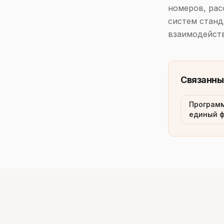
номеров, ра
систем станд
взаимодейств
Связанны
Программ
единый ф