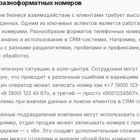
разноформатных номеров
м бизнесе взаимодействие с клиентами требует высо
данных. Одним из ключевых аспектов является работа
 номерами. Разнообразие форматов телефонных номе
 анализ и использование в CRM-системах. Например, 
ы с разными разделителями, пробелами и префиксами,
х обработку.
ипичную ситуацию в колл-центре. Сотрудники могут
ую, что приводит к различным ошибкам и вариациям
ин оператор может записать номер как «+7 (900) 123-
«8 (900) 123 45 67», а третий — просто «9001234567».
лемы при анализе данных и поиске клиентов в CRM-с
разные подразделения компании могут использовать 
ример, отдел продаж может записывать номера с пре
держки — с «8». Это создаёт дополнительные сложно
ми между отделами и анализе общей базы клиентов.