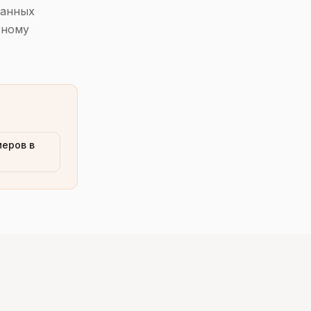
ванных
вному
еров в