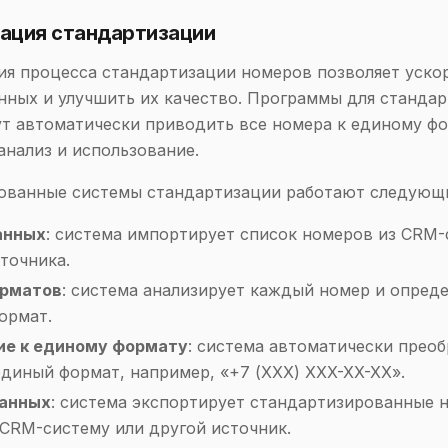
ация стандартизации
я процесса стандартизации номеров позволяет уско
нных и улучшить их качество. Программы для станда
т автоматически приводить все номера к единому фо
анализ и использование.
ованные системы стандартизации работают следующ
анных
: система импортирует список номеров из CRM
точника.
орматов
: система анализирует каждый номер и опреде
ормат.
ие к единому формату
: система автоматически преоб
единый формат, например, «+7 (XXX) XXX-XX-XX».
данных
: система экспортирует стандартизированные 
 CRM-систему или другой источник.