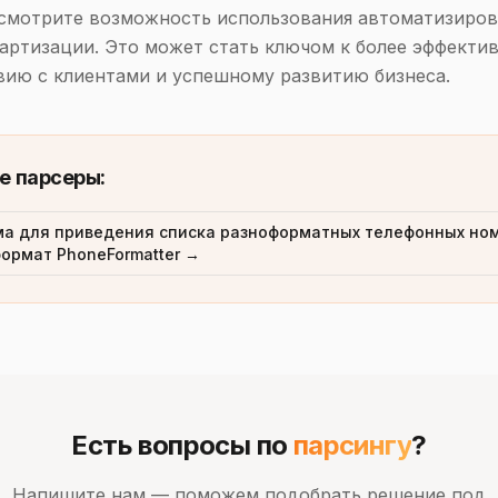
ссмотрите возможность использования автоматизиро
артизации. Это может стать ключом к более эффекти
ию с клиентами и успешному развитию бизнеса.
е парсеры:
а для приведения списка разноформатных телефонных ном
ормат PhoneFormatter →
Есть вопросы по
парсингу
?
Напишите нам — поможем подобрать решение под