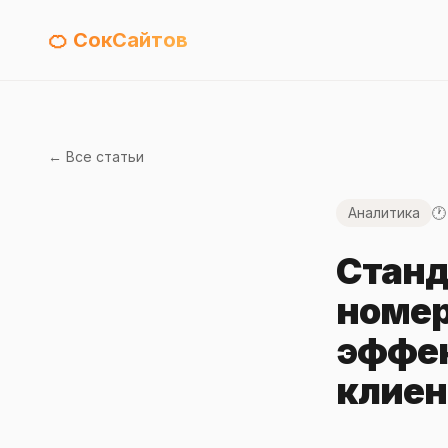
🍊 СокСайтов
← Все статьи
Аналитика
🕐
Станд
номер
эффек
клие