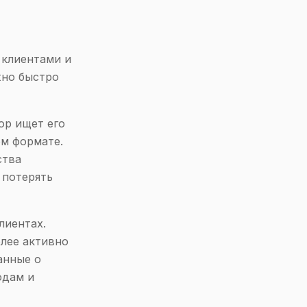
 клиентами и
жно быстро
ор ищет его
ом формате.
ства
 потерять
лиентах.
олее активно
анные о
одам и