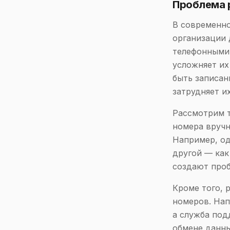
Проблема 
В современно
организации 
телефонными
усложняет их
быть записан
затрудняет и
Рассмотрим т
номера вручн
Например, од
другой — как 
создают проб
Кроме того, 
номеров. Нап
а служба под
обмене данны