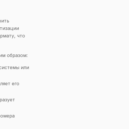
рить
ртизации
рмату, что
им образом:
-системы или
ляет его
разует
номера