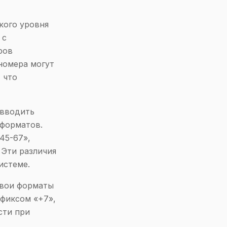
кого уровня
 с
ров
номера могут
 что
 вводить
 форматов.
45-67»,
 Эти различия
истеме.
свои форматы
фиксом «+7»,
сти при