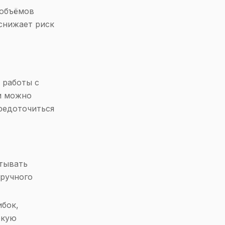
 объёмов
снижает риск
 работы с
и можно
редоточиться
тывать
 ручного
ибок,
окую