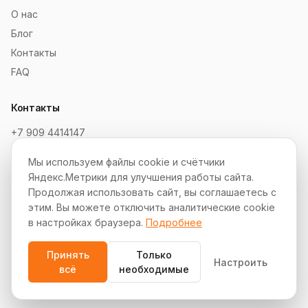
О нас
Блог
Контакты
FAQ
Контакты
+7 909 4414147
order@soksaitov.ru
Мы используем файлы cookie и счётчики
Telegram: @SokSaitov_bot
Яндекс.Метрики для улучшения работы сайта.
Пн–Пт, 10:00–19:00
Продолжая использовать сайт, вы соглашаетесь с
этим. Вы можете отключить аналитические cookie
Партнёрская программа
в настройках браузера.
Подробнее
Принять
Только
Настроить
всё
необходимые
© 2012–2026 СокСайтов. Все права защищены.