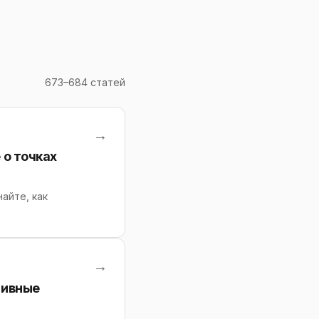
673–684 статей
→
 о точках
айте, как
→
тивные