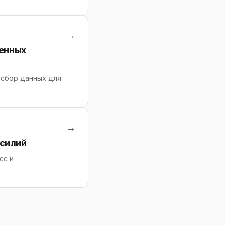
→
ленных
 сбор данных для
→
усилий
сс и