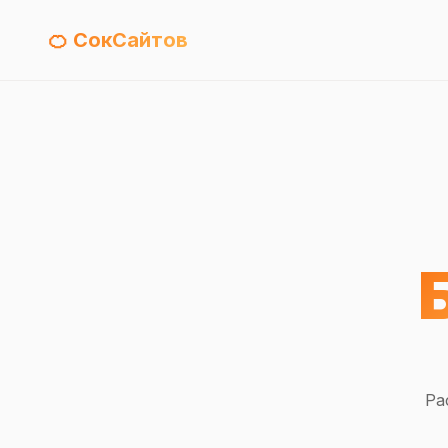
🍊 СокСайтов
Ра