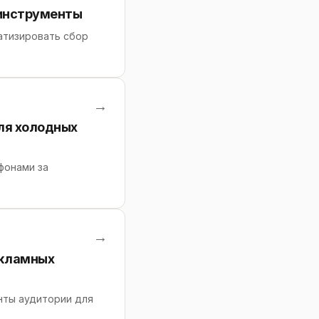
 инструменты
матизировать сбор
→
ля холодных
фонами за
→
екламных
нты аудитории для