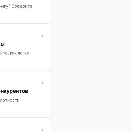
ингу? Соберите
→
ты
те, как легко
→
онкурентов
плотности
→