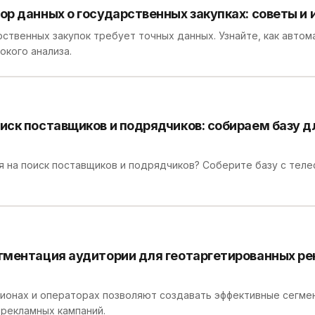
р данных о государственных закупках: советы и
рственных закупок требует точных данных. Узнайте, как авто
окого анализа.
ск поставщиков и подрядчиков: собираем базу д
я на поиск поставщиков и подрядчиков? Соберите базу с теле
гментация аудитории для геотаргетированных р
ионах и операторах позволяют создавать эффективные сегме
рекламных кампаний.