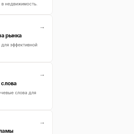
 в недвижимость.
→
за рынка
 для эффективной
→
 слова
ючевые слова для
→
кламы